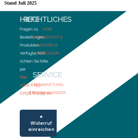
Stand Juli 2025
HILFE
RECHTLICHES
Fragen zu
AGB
Bestellungen,
DATENSCHUTZ
Produkten,
WIDERRUF
Verfügbarkeit
IMPRESSUM
richten Sie bitte
per
SERVICE
Mail
FERNWARTUNG
What´s App
TERMINKALENDER
07138 814 99 00
✦
Widerruf
einreichen