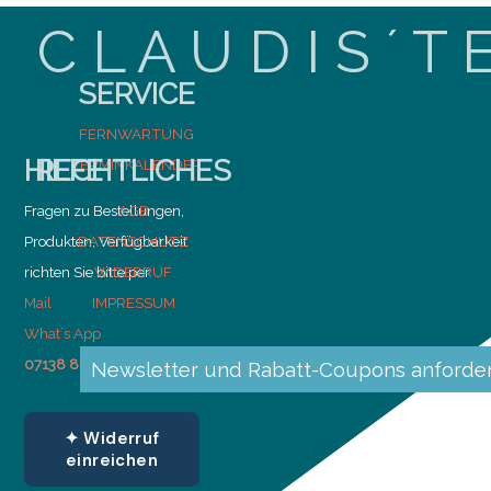
C L A U D I S ´ T 
SERVICE
FERNWARTUNG
HILFE
RECHTLICHES
TERMINKALENDER
Fragen zu Bestellungen,
AGB
Produkten, Verfügbarkeit
DATENSCHUTZ
richten Sie bitte per
WIDERRUF
Mail
IMPRESSUM
What´s App
07138 814 99 00
Newsletter und Rabatt-Coupons anforde
✦ Widerruf
einreichen