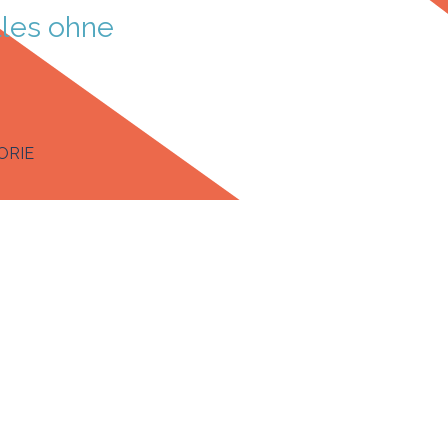
les ohne 
enü überspringen
ORIE
▼