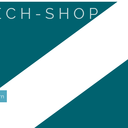
E C H - S H O P
rn