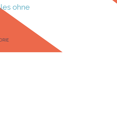
les ohne 
enü überspringen
ORIE
▼