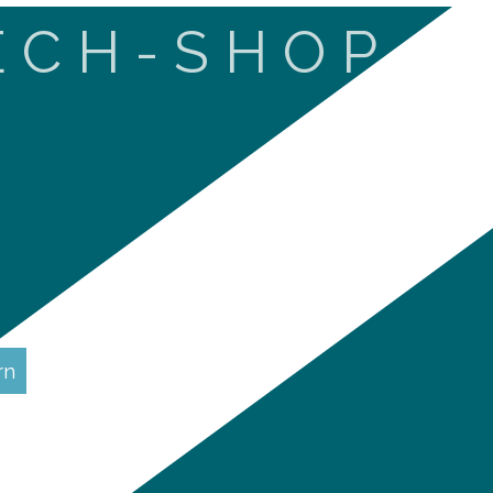
E C H - S H O P
rn