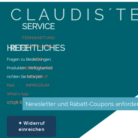
C L A U D I S ´ T 
SERVICE
FERNWARTUNG
HILFE
RECHTLICHES
TERMINKALENDER
Fragen zu Bestellungen,
AGB
Produkten, Verfügbarkeit
DATENSCHUTZ
richten Sie bitte per
WIDERRUF
Mail
IMPRESSUM
What´s App
07138 814 99 00
Newsletter und Rabatt-Coupons anforde
✦ Widerruf
einreichen