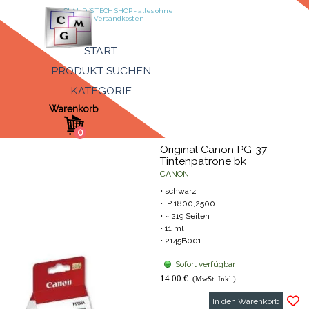
Direkt zum Seiteninhalt
CLAUDI´S TECH SHOP - alles ohne 
Versandkosten
Menü überspringen
START
PRODUKT SUCHEN
KATEGORIE
▼
Warenkorb
Original Canon PG-37
Tintenpatrone bk
CANON
• schwarz
• IP 1800,2500
• ~ 219 Seiten
• 11 ml
• 2145B001
Sofort verfügbar
14.00 €
(MwSt. Inkl.)
In den Warenkorb