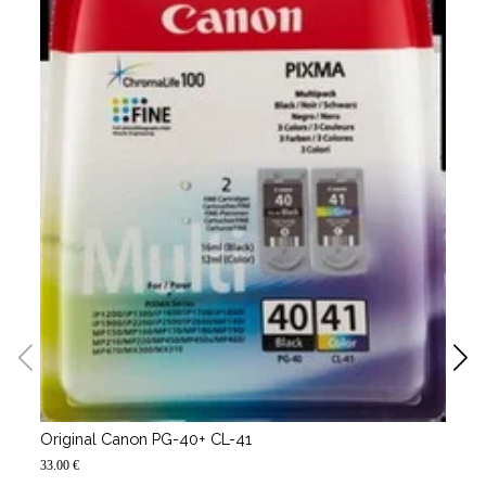
Or
20.
Original Canon PG-40+ CL-41
33.00 €