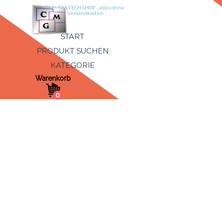
Direkt zum Seiteninhalt
CLAUDI´S TECH SHOP - alles ohne 
Versandkosten
Menü überspringen
START
PRODUKT SUCHEN
KATEGORIE
▼
Warenkorb