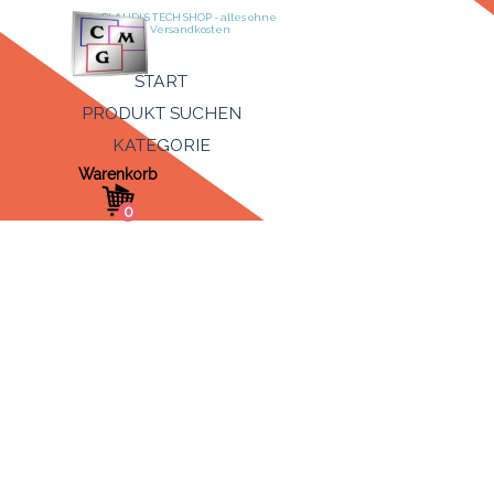
Direkt zum Seiteninhalt
CLAUDI´S TECH SHOP - alles ohne 
Versandkosten
Menü überspringen
START
PRODUKT SUCHEN
KATEGORIE
▼
Warenkorb