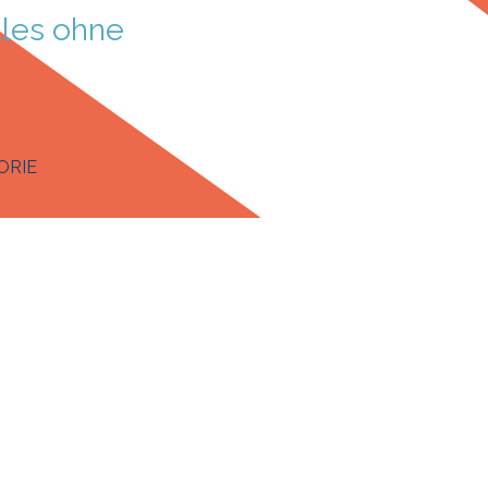
les ohne 
enü überspringen
ORIE
▼