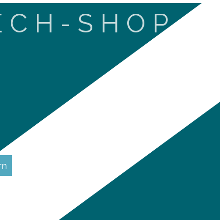
E C H - S H O P
rn