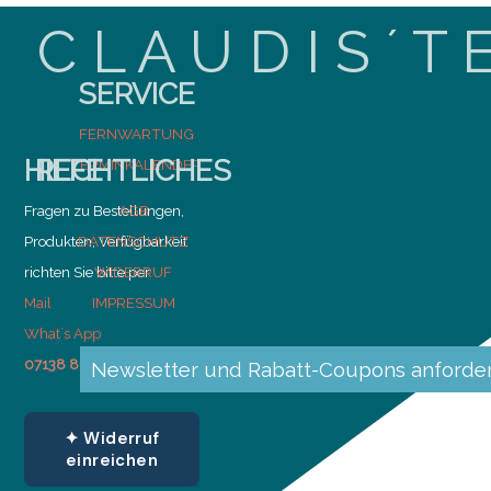
C L A U D I S ´ T 
SERVICE
FERNWARTUNG
HILFE
RECHTLICHES
TERMINKALENDER
Fragen zu Bestellungen,
AGB
Produkten, Verfügbarkeit
DATENSCHUTZ
richten Sie bitte per
WIDERRUF
Mail
IMPRESSUM
What´s App
07138 814 99 00
Newsletter und Rabatt-Coupons anforde
✦ Widerruf
einreichen