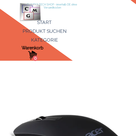
Direkt zum Seiteninhalt
CLAUDI´S TECH SHOP - innerhalb DE ohne 
Versandkosten
Menü überspringen
START
PRODUKT SUCHEN
KATEGORIE
▼
Warenkorb