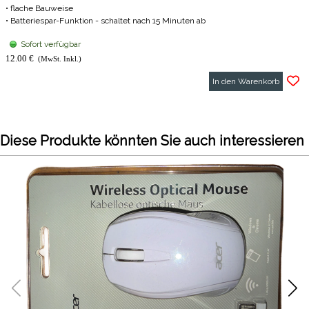
• flache Bauweise
• Batteriespar-Funktion - schaltet nach 15 Minuten ab
Sofort verfügbar
12.00 €
(MwSt. Inkl.)
In den Warenkorb
Diese Produkte könnten Sie auch interessieren
CH
32.